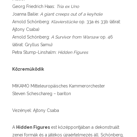
Georg Friedrich Haas:
Tria ex Uno
Joanna Bailie:
A giant creeps out of a keyhole
Arnold Schönberg:
Klavierstücke
op. 33a és 33b (átirat:
Ajtony Csaba)
Arnold Schönberg:
A Survivor from Warsaw
op. 46
(átirat: Gryllus Samu)
Petra Stump-Linshalm:
Hidden Figures
Közreműködik
MIKAMO Mitteleuropäisches Kammerorchester
Steven Scheschareg – bariton
Vezényel: Ajtony Csaba
A
Hidden Figures
est középpontjában a dekonstruált
zenei formák és a játékos újraértelmezés áll. Schönberg,