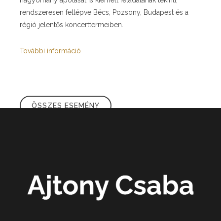
hagyomány ápolását is kiemelt feladatának tekinti,
rendszeresen fellépve Bécs, Pozsony, Budapest és a
régió jelentős koncerttermeiben.
További információ
ÖSSZES ESEMÉNY