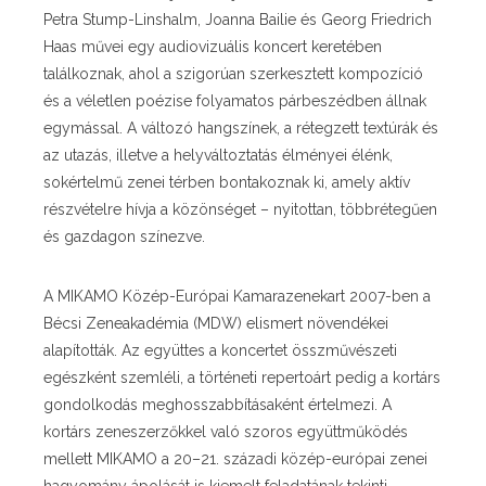
Petra Stump-Linshalm, Joanna Bailie és Georg Friedrich
Haas művei egy audiovizuális koncert keretében
találkoznak, ahol a szigorúan szerkesztett kompozíció
és a véletlen poézise folyamatos párbeszédben állnak
egymással. A változó hangszínek, a rétegzett textúrák és
az utazás, illetve a helyváltoztatás élményei élénk,
sokértelmű zenei térben bontakoznak ki, amely aktív
részvételre hívja a közönséget – nyitottan, többrétegűen
és gazdagon színezve.
A MIKAMO Közép-Európai Kamarazenekart 2007-ben a
Bécsi Zeneakadémia (MDW) elismert növendékei
alapították. Az együttes a koncertet összművészeti
egészként szemléli, a történeti repertoárt pedig a kortárs
gondolkodás meghosszabbításaként értelmezi. A
kortárs zeneszerzőkkel való szoros együttműködés
mellett MIKAMO a 20–21. századi közép-európai zenei