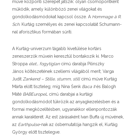
műve központi szerepet játszik: olyan csomópontként
működik, amely különböző zenei világokat és
gondolkodásmódokat kapcsol össze. A
Hommage à R.
Sch.
Kurtág személyes és zenei kapcsolatát Schumann-
nal aforisztikus formában sűríti.
A Kurtág-univerzum tágabb kivetülése kortárs
zeneszerzők művein keresztül bontakozik ki.
Marco
Stroppa
élet… fogytiglan
című darabja
Pilinszky
János
költészetének szellemi világából merít;
Varga
Judit
Zankend – Stille, stumm, still
című műve
Kurtág
Márta
előtt tiszteleg; míg
Nina Šenk
Baca II
és
Balogh
Máté
BABEuropeL
című darabjai a kurtági
gondolkodásmódot tükrözik az anyagkezelésben és a
formai megközelítésben, ugyanakkor ellenpontozzák
annak karakterét. Az est zárásaként
Ivan Buffa
új művének,
az
Earthpulse
-nak az ősbemutatója hangzik el, Kurtág
György előtt tisztelegve.