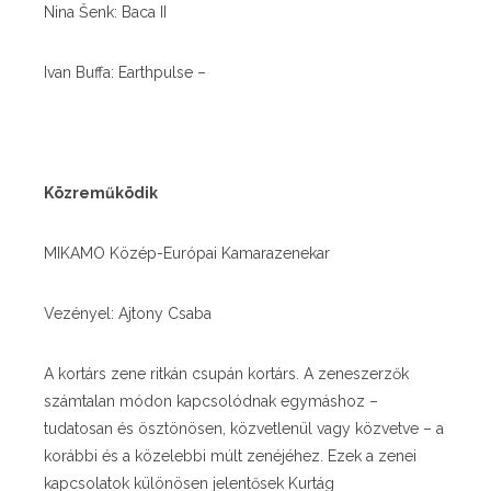
Nina Šenk: Baca II
Ivan Buffa: Earthpulse –
Közreműködik
MIKAMO Közép-Európai Kamarazenekar
Vezényel: Ajtony Csaba
A kortárs zene ritkán csupán kortárs. A zeneszerzők
számtalan módon kapcsolódnak egymáshoz –
tudatosan és ösztönösen, közvetlenül vagy közvetve – a
korábbi és a közelebbi múlt zenéjéhez. Ezek a zenei
kapcsolatok különösen jelentősek
Kurtág