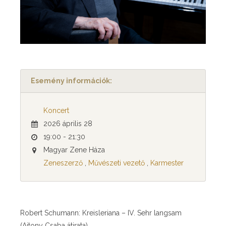
Esemény információk:
Koncert
2026 április 28
19:00 - 21:30
Magyar Zene Háza
Zeneszerző
,
Művészeti vezető
,
Karmester
Robert Schumann: Kreisleriana – IV. Sehr langsam
(Ajtony Csaba átirata)