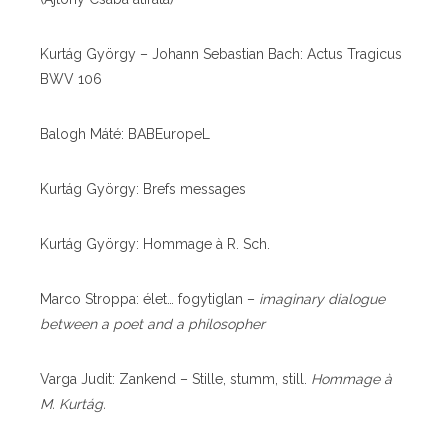
Kurtág György – Johann Sebastian Bach: Actus Tragicus
BWV 106
Balogh Máté: BABEuropeL
Kurtág György: Brefs messages
Kurtág György: Hommage à R. Sch.
Marco Stroppa: élet… fogytiglan –
imaginary dialogue
between a poet and a philosopher
Varga Judit: Zankend – Stille, stumm, still.
Hommage à
M. Kurtág.