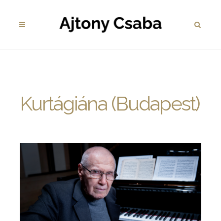
Kurtágiána (Budapest)