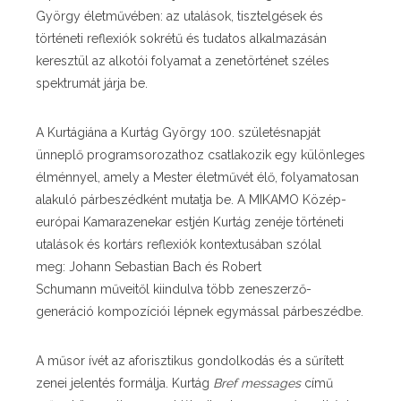
György
életművében: az utalások, tisztelgések és
történeti reflexiók sokrétű és tudatos alkalmazásán
keresztül az alkotói folyamat a zenetörténet széles
spektrumát járja be.
A Kurtágiána a Kurtág György 100. születésnapját
ünneplő programsorozathoz csatlakozik egy különleges
élménnyel, amely a Mester életművét élő, folyamatosan
alakuló párbeszédként mutatja be. A MIKAMO Közép-
európai Kamarazenekar estjén Kurtág zenéje történeti
utalások és kortárs reflexiók kontextusában szólal
meg:
Johann Sebastian Bach
és
Robert
Schumann
műveitől kiindulva több zeneszerző-
generáció kompozíciói lépnek egymással párbeszédbe.
A műsor ívét az aforisztikus gondolkodás és a sűrített
zenei jelentés formálja. Kurtág
Bref messages
című