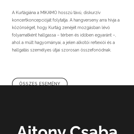
A Kurtágiána a MIKAMO hosszú távú, diskurzív
koncertkoncepcióját folytatja. A hangverseny arra hívja a
közönséget, hogy Kurtág zenéjét mozgásban lévő
folyamatként hallgassa – térben és időben egyaránt –,
ahol a múlt hagyományai, a jelen alkotói reflexiói és a
hallgatás személyes útjai szorosan összefonódnak.
ÖSSZES ESEMÉNY